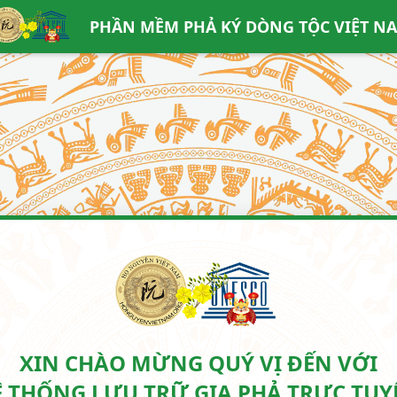
PHẦN MỀM PHẢ KÝ DÒNG TỘC VIỆT N
XIN CHÀO MỪNG QUÝ VỊ ĐẾN VỚI
Ệ THỐNG LƯU TRỮ GIA PHẢ TRỰC TUY