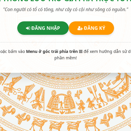
"Con người có tổ có tông, như cây có cội như sông có nguồn."
ĐĂNG NHẬP
ĐĂNG KÝ
oặc bấm vào
Menu ở góc trái phía trên
để xem hướng dẫn sử 
phần mềm!