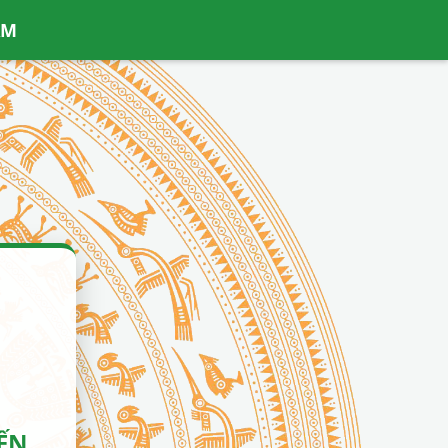
AM
ẾN